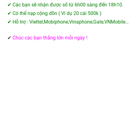
✔ Các bạn sẽ nhận được số từ 6h00 sáng đến 18h10.
✔ Có thể nạp cộng dồn ( Ví dụ 20 cái 500k )
✔ Hỗ trợ : Viettel,Mobiphone,Vinaphone,Gate,VNMobile…
✔
Chúc các bạn thắng lớn mỗi ngày !