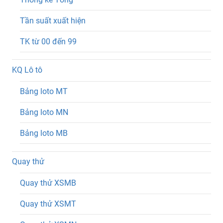
Tần suất xuất hiện
TK từ 00 đến 99
KQ Lô tô
Bảng loto MT
Bảng loto MN
Bảng loto MB
Quay thử
Quay thử XSMB
Quay thử XSMT