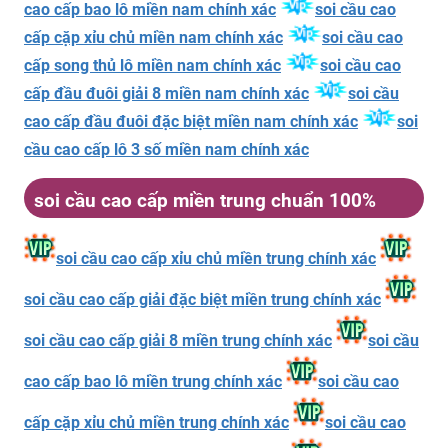
cao cấp bao lô miền nam chính xác
soi cầu cao
cấp cặp xỉu chủ miền nam chính xác
soi cầu cao
cấp song thủ lô miền nam chính xác
soi cầu cao
cấp đầu đuôi giải 8 miền nam chính xác
soi cầu
cao cấp đầu đuôi đặc biệt miền nam chính xác
soi
cầu cao cấp lô 3 số miền nam chính xác
soi cầu cao cấp miền trung chuẩn 100%
soi cầu cao cấp xỉu chủ miền trung chính xác
soi cầu cao cấp giải đặc biệt miền trung chính xác
soi cầu cao cấp giải 8 miền trung chính xác
soi cầu
cao cấp bao lô miền trung chính xác
soi cầu cao
cấp cặp xỉu chủ miền trung chính xác
soi cầu cao