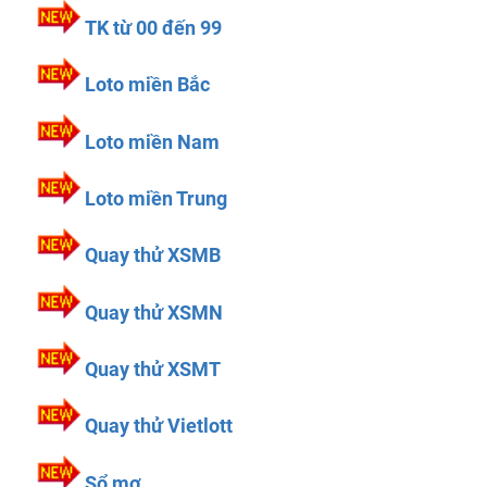
TK từ 00 đến 99
Loto miền Bắc
Loto miền Nam
Loto miền Trung
Quay thử XSMB
Quay thử XSMN
Quay thử XSMT
Quay thử Vietlott
Sổ mơ