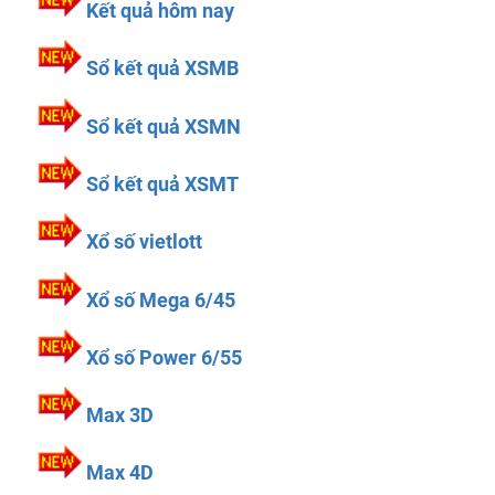
Kết quả hôm nay
Sổ kết quả XSMB
Sổ kết quả XSMN
Sổ kết quả XSMT
Xổ số vietlott
Xổ số Mega 6/45
Xổ số Power 6/55
Max 3D
Max 4D