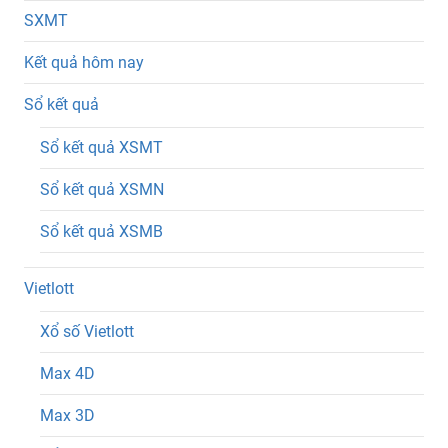
SXMT
Kết quả hôm nay
Sổ kết quả
Sổ kết quả XSMT
Sổ kết quả XSMN
Sổ kết quả XSMB
Vietlott
Xổ số Vietlott
Max 4D
Max 3D