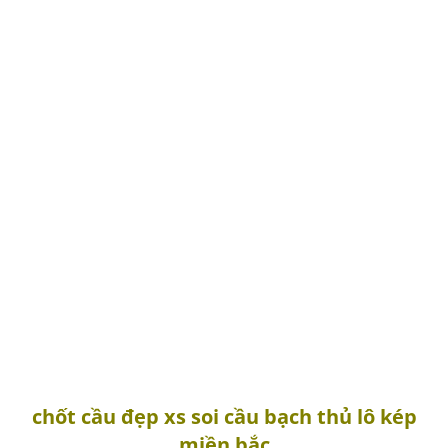
chốt cầu đẹp xs soi cầu bạch thủ lô kép
miền bắc