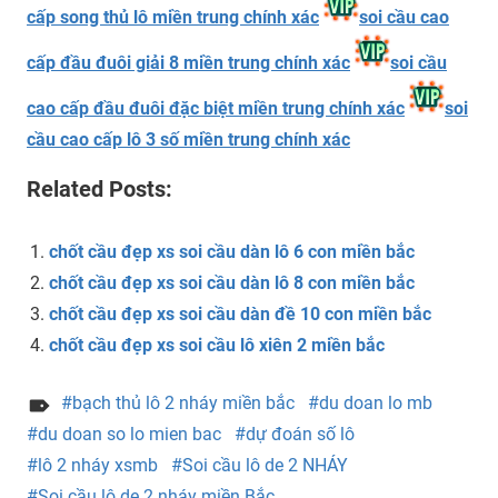
cấp song thủ lô miền trung chính xác
soi cầu cao
cấp đầu đuôi giải 8 miền trung chính xác
soi cầu
cao cấp đầu đuôi đặc biệt miền trung chính xác
soi
cầu cao cấp lô 3 số miền trung chính xác
Related Posts:
chốt cầu đẹp xs soi cầu dàn lô 6 con miền bắc
chốt cầu đẹp xs soi cầu dàn lô 8 con miền bắc
chốt cầu đẹp xs soi cầu dàn đề 10 con miền bắc
chốt cầu đẹp xs soi cầu lô xiên 2 miền bắc
bạch thủ lô 2 nháy miền bắc
du doan lo mb
du doan so lo mien bac
dự đoán số lô
lô 2 nháy xsmb
Soi cầu lô de 2 NHÁY
Soi cầu lô de 2 nháy miền Bắc