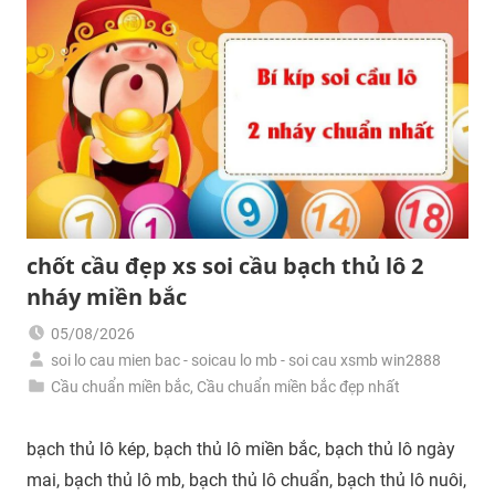
chốt cầu đẹp xs soi cầu bạch thủ lô 2
nháy miền bắc
05/08/2026
soi lo cau mien bac - soicau lo mb - soi cau xsmb win2888
Cầu chuẩn miền bắc
,
Cầu chuẩn miền bắc đẹp nhất
bạch thủ lô kép, bạch thủ lô miền bắc, bạch thủ lô ngày
mai, bạch thủ lô mb, bạch thủ lô chuẩn, bạch thủ lô nuôi,