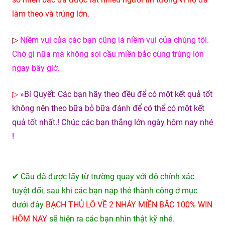
làm theo và trúng lớn.
▷
Niềm vui của các bạn cũng là niềm vui của chúng tôi.
Chờ gì nữa mà không soi cầu miền bắc cùng trúng lớn
ngay bây giờ.
▷
»Bí Quyết: Các bạn hãy theo đều để có một kết quả tốt
không nên theo bữa bỏ bữa đánh để có thể có một kết
quả tốt nhất.! Chúc các bạn thắng lớn ngày hôm nay nhé
!
✔ Cầu đã được lấy từ trường quay với độ chính xác
tuyệt đối, sau khi các bạn nạp thẻ thành công ở mục
dưới đây
BẠCH THỦ LÔ VỀ 2 NHÁY MIỀN BẮC 100% WIN
HÔM NAY
sẽ hiện ra các bạn nhìn thật kỹ nhé.