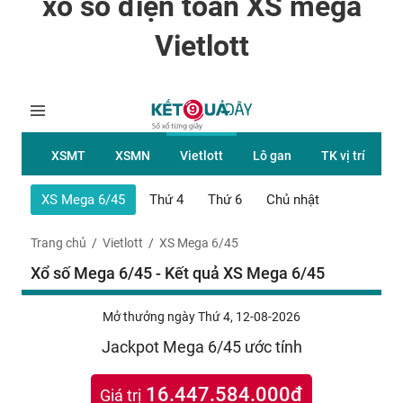
xổ số điện toán XS mega
Vietlott