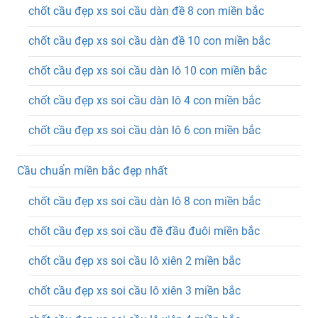
chốt cầu đẹp xs soi cầu dàn đề 8 con miền bắc
chốt cầu đẹp xs soi cầu dàn đề 10 con miền bắc
chốt cầu đẹp xs soi cầu dàn lô 10 con miền bắc
chốt cầu đẹp xs soi cầu dàn lô 4 con miền bắc
chốt cầu đẹp xs soi cầu dàn lô 6 con miền bắc
Cầu chuẩn miền bắc đẹp nhất
chốt cầu đẹp xs soi cầu dàn lô 8 con miền bắc
chốt cầu đẹp xs soi cầu đề đầu đuôi miền bắc
chốt cầu đẹp xs soi cầu lô xiên 2 miền bắc
chốt cầu đẹp xs soi cầu lô xiên 3 miền bắc