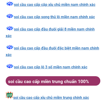
soi cầu cao cấp cặp xỉu chủ miền nam chính xác
soi cầu cao cấp song thủ lô miền nam chính xác
soi cầu cao cấp đầu đuôi giải 8 miền nam chính
xác
soi cầu cao cấp đầu đuôi đặc biệt miền nam chính
xác
soi cầu cao cấp lô 3 số miền nam chính xác
soi cầu cao cấp miền trung chuẩn 100%
soi cầu cao cấp xỉu chủ miền trung chính xác