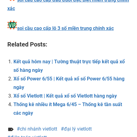
xác
soi cầu cao cấp lô 3 số miền trung chính xác
Related Posts:
Kết quả hôm nay | Tường thuật trực tiếp kết quả xổ
số hàng ngày
Xổ số Power 6/55 | Kết quả xổ số Power 6/55 hàng
ngày
Xổ số Vietlott | Kết quả xổ số Vietlott hàng ngày
Thống kê nhiều ít Mega 6/45 – Thống kê tần suất
các ngày
chi nhánh vietlott
đại lý vietlott