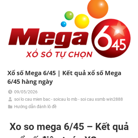
Xổ số Mega 6/45 | Kết quả xổ số Mega
6/45 hàng ngày
09/05/2026
soi lo cau mien bac - soicau lo mb - soi cau xsmb win2888
Hướng dẫn đánh lô đề
Xo so mega 6/45 – Kết quả