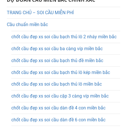
TRANG CHỦ – SOI CẦU MIỄN PHÍ
Cầu chuẩn miền bắc
chốt cầu đẹp xs soi cầu bạch thủ lô 2 nháy miền bắc
chốt cầu đẹp xs soi cầu ba càng víp miền bắc
chốt cầu đẹp xs soi cầu bạch thủ đề miền bắc
chốt cầu đẹp xs soi cầu bạch thủ lô kép miền bắc
chốt cầu đẹp xs soi cầu bạch thủ lô miền bắc
chốt cầu đẹp xs soi cầu cặp 3 càng víp miền bắc
chốt cầu đẹp xs soi cầu dàn đề 4 con miền bắc
chốt cầu đẹp xs soi cầu dàn đề 6 con miền bắc