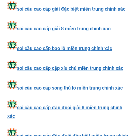
soi cầu cao cấp giải đặc biệt miền trung chính xác
soi cầu cao cấp giải 8 miền trung chính xác
soi cầu cao cấp bao lô miền trung chính xác
soi cầu cao cấp cặp xỉu chủ miền trung chính xác
soi cầu cao cấp song thủ lô miền trung chính xác
soi cầu cao cấp đầu đuôi giải 8 miền trung chính
xác
soi cầu cao cấp đầu đuôi đặc biệt miền trung chính