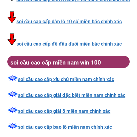
soi cầu cao cấp dàn lô 10 số miền bắc chính xác
soi cầu cao cấp đề đầu đuôi miền bắc chính xác
soi cầu cao cấp miền nam win 100
soi cầu cao cấp xỉu chủ miền nam chính xác
soi cầu cao cấp giải đặc biệt miền nam chính xác
soi cầu cao cấp giải 8 miền nam chính xác
soi cầu cao cấp bao lô miền nam chính xác