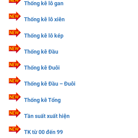
Thống kê lô gan
Thống kê lô xiên
Thống kê lô kép
Thống kê Đầu
Thống kê Đuôi
Thống kê Đầu – Đuôi
Thống kê Tổng
Tần suất xuất hiện
TK từ 00 đến 99