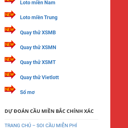
Loto miền Nam
Loto miền Trung
Quay thử XSMB
Quay thử XSMN
Quay thử XSMT
Quay thử Vietlott
Sổ mơ
DỰ ĐOÁN CẦU MIỀN BẮC CHÍNH XÁC
TRANG CHỦ – SOI CẦU MIỄN PHÍ