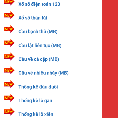
Xổ số điện toán 123
Xổ số thần tài
Cầu bạch thủ (MB)
Cầu lật liên tục (MB)
Cầu về cả cặp (MB)
Cầu về nhiều nháy (MB)
Thống kê đầu đuôi
Thống kê lô gan
Thống kê lô xiên