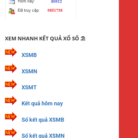
XEM NHANH KẾT QUẢ XỔ SỐ ⛱
XSMB
XSMN
XSMT
Kết quả hôm nay
Sổ kết quả XSMB
Sổ kết quả XSMN