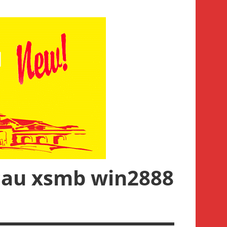
i cau xsmb win2888