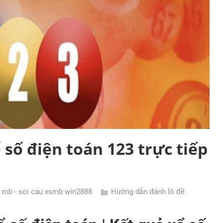
 số điện toán 123 trực tiếp
o mb - soi cau xsmb win2888
Hướng dẫn đánh lô đề