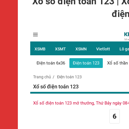
Xổ số điện toán 123 | X
điệ