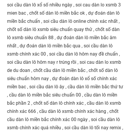
soi cầu dàn lô xổ số nhiều ngày , soi cau dàn lo xsmb 3
mien bac , chốt số dàn lô miền bắc ok , dự đoán dàn lô
miền bắc chuẩn , soi cầu dàn lô online chính xác nhất ,
chốt số dàn lô xsmb siêu chuẩn quay thử , chốt số dàn
lô xsmb siêu chuẩn 88 , dự đoán dàn lô miền bắc âm
nhất , dự đoán dàn lô miền bắc qua , soi cầu dàn lô
xsmb chính xác 00 , soi cầu dàn lô hôm nay đề chuẩn ,
soi cầu dàn lô hôm nay r trúng rồi , soi cau dàn lo xsmb
de du doan , chốt cầu dàn lô miền bắc , chốt số dàn lô
siêu chuẩn hôm nay , dự đoán dàn lô xổ số chính xác
miền bac , soi cầu dàn lô ây , cầu dàn lô miền bắc thứ tư
, cầu dàn lô miền bắc siêu chuẩn 00 , cầu dàn lô miền
bắc phần 2 , chốt số dàn lô chính xác , cầu dàn lô xsmb
chính xác 666 , cầu dàn lô xsmb chính xác hàng , chốt
cầu dàn lô miền bắc chính xác 00 ngày , soi cầu dàn lô
xsmb chính xác quá nhiều , soi cầu dàn lô tối nay remix ,