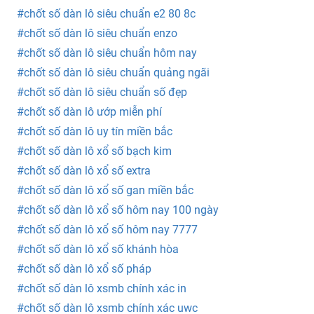
chốt số dàn lô siêu chuẩn e2 80 8c
chốt số dàn lô siêu chuẩn enzo
chốt số dàn lô siêu chuẩn hôm nay
chốt số dàn lô siêu chuẩn quảng ngãi
chốt số dàn lô siêu chuẩn số đẹp
chốt số dàn lô ướp miễn phí
chốt số dàn lô uy tín miền bắc
chốt số dàn lô xổ số bạch kim
chốt số dàn lô xổ số extra
chốt số dàn lô xổ số gan miền bắc
chốt số dàn lô xổ số hôm nay 100 ngày
chốt số dàn lô xổ số hôm nay 7777
chốt số dàn lô xổ số khánh hòa
chốt số dàn lô xổ số pháp
chốt số dàn lô xsmb chính xác in
chốt số dàn lô xsmb chính xác uwc