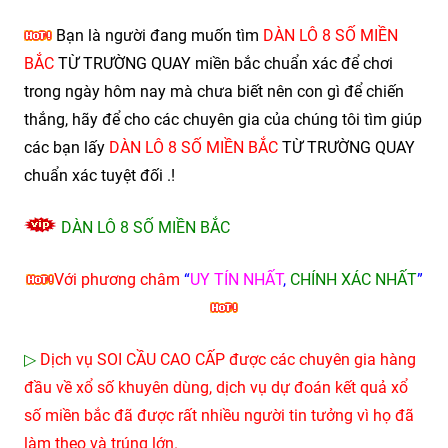
Bạn là người đang muốn tìm
DÀN LÔ 8 SỐ MIỀN
BẮC
TỪ TRƯỜNG QUAY miền bắc chuẩn xác để chơi
trong ngày hôm nay mà chưa biết nên con gì để chiến
thắng, hãy để cho các chuyên gia của chúng tôi tìm giúp
các bạn lấy
DÀN LÔ 8 SỐ MIỀN BẮC
TỪ TRƯỜNG QUAY
chuẩn xác tuyệt đối .!
DÀN LÔ 8 SỐ MIỀN BẮC
Với phương châm
“
UY TÍN NHẤT
,
CHÍNH XÁC NHẤT
”
▷
Dịch vụ SOI CẦU CAO CẤP được các chuyên gia hàng
đầu về xổ số khuyên dùng, dịch vụ dự đoán kết quả xổ
số miền bắc đã được rất nhiều người tin tưởng vì họ đã
làm theo và trúng lớn.