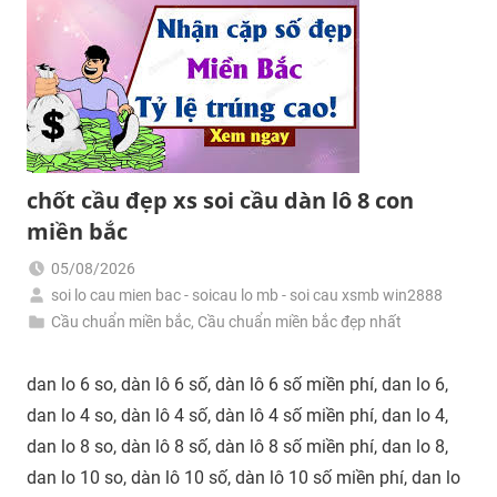
chốt cầu đẹp xs soi cầu dàn lô 8 con
miền bắc
05/08/2026
soi lo cau mien bac - soicau lo mb - soi cau xsmb win2888
Cầu chuẩn miền bắc
,
Cầu chuẩn miền bắc đẹp nhất
dan lo 6 so, dàn lô 6 số, dàn lô 6 số miền phí, dan lo 6,
dan lo 4 so, dàn lô 4 số, dàn lô 4 số miền phí, dan lo 4,
dan lo 8 so, dàn lô 8 số, dàn lô 8 số miền phí, dan lo 8,
dan lo 10 so, dàn lô 10 số, dàn lô 10 số miền phí, dan lo