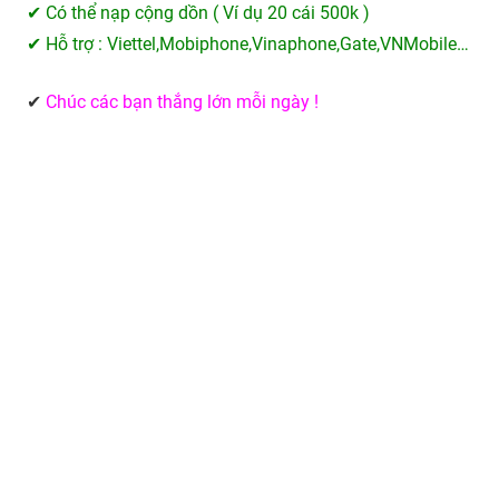
✔ Có thể nạp cộng dồn ( Ví dụ 20 cái 500k )
✔ Hỗ trợ : Viettel,Mobiphone,Vinaphone,Gate,VNMobile…
✔
Chúc các bạn thắng lớn mỗi ngày !