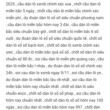
2025 , cầu dàn lô xsmb chính xác usa , chốt cầu dàn lô
miền bắc 5 ngày , chốt cầu dàn lô miền bắc chính xác
miễn phí , dự đoán dàn lô xổ số siêu chuẩn phương nam
, cầu dàn lô miền bắc hôm nay 3 đài , cầu dàn lô miền
bắc siêu chuẩn bây giờ , chốt số dàn lô miền bắc 6 số
cuối , dự đoán dàn lô xổ số siêu chuẩn quốc tế , chốt số
dàn lô xổ số bạch kim , chốt số dàn lô xsmb chính xác
uwc , cầu dàn lô miền bắc quả xổ số , chốt số dàn lô siêu
chuẩn e2 80 8c , soi cầu dàn lô miễn phí quảng cáo , cầu
dàn lô miền bắc l nháy , dự đoán dàn lô xổ số chính xác
24h , soi cau dàn lo xsmb ngay 9/11 , soi cầu dàn lô ye ,
dự đoán dàn lô miền bắc lâu về nhất , soi cầu dàn lô
miền bắc hôm nay chuẩn nhất , chốt số dàn lô siêu
chuẩn enzo , chốt số dàn lô xổ số pháp , soi cầu dàn lô
hôm nay chuẩn nhất , chốt số dàn lô xổ số hôm nay 100
ngày , soi cầu dàn lô miền bắc hôm nay 997 , chốt dàn