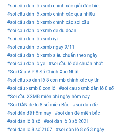
soi cầu dàn lô xsmb chính xác giải đặc biệt
soi cầu dàn lô xsmb chính xác quá nhiều
soi cầu dàn lô xsmb chính xác soi cầu
soi cau dàn lo xsmb de du doan
soi cầu dàn lô xsmb iyi
soi cau dàn lo xsmb ngay 9/11
soi cầu dàn lô xsmb siêu chuẩn theo ngày
soi cầu dàn lô ye
soi cầu lô đề chuẩn nhất
Soi Cầu VIP 8 Số Chính Xác Nhất
soi cầu xs dàn lô 8 con mb chính xác uy tín
soi cầu xsmb 8 con lô
soi cau xsmb dàn lô 8 số
Soi cầu XSMB miễn phí ngày hôm nay
Soi DÀN de lo 8 số miền Bắc
soi dàn đề
soi dàn đề hôm nay
soi dàn đề miền bắc
soi dàn lô 8 số
soi dàn lô 8 số 2021
soi dàn lô 8 số 2107
soi dàn lô 8 số 3 ngày