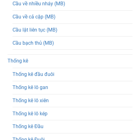
Cầu về nhiều nháy (MB)
Cầu về cả cặp (MB)
Cầu lật liên tục (MB)
Cầu bạch thủ (MB)
Thống kê
Thống kê đầu đuôi
Thống kê lô gan
Thống kê lô xiên
Thống kê lô kép
Thống kê Đầu
Thống kê Đuôi