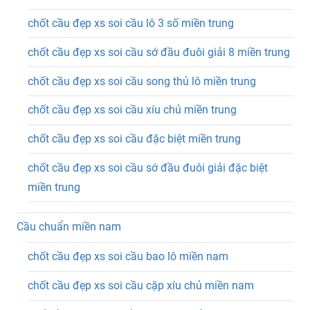
chốt cầu đẹp xs soi cầu lô 3 số miền trung
chốt cầu đẹp xs soi cầu sớ đầu đuôi giải 8 miền trung
chốt cầu đẹp xs soi cầu song thủ lô miền trung
chốt cầu đẹp xs soi cầu xíu chủ miền trung
chốt cầu đẹp xs soi cầu đặc biệt miền trung
chốt cầu đẹp xs soi cầu sớ đầu đuôi giải đặc biệt
miền trung
Cầu chuẩn miền nam
chốt cầu đẹp xs soi cầu bao lô miền nam
chốt cầu đẹp xs soi cầu cặp xíu chủ miền nam