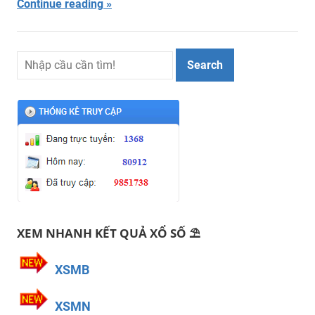
Continue reading
Search
XEM NHANH KẾT QUẢ XỔ SỐ ⛱
XSMB
XSMN