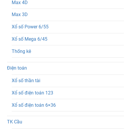
Max 4D
Max 3D
Xổ số Power 6/55
Xổ số Mega 6/45
Thống kê
Điện toán
Xổ số thần tài
Xổ số điện toán 123
Xổ số điện toán 6×36
TK Cầu