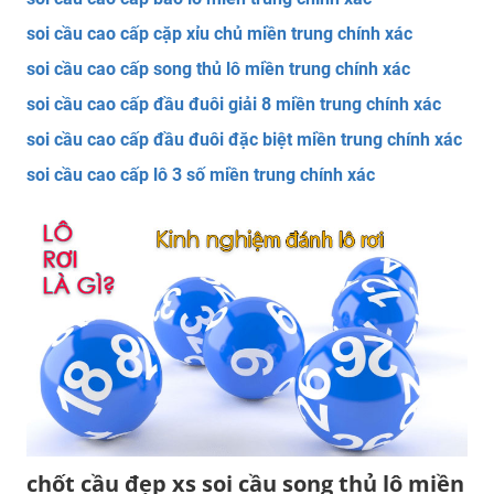
soi cầu cao cấp cặp xỉu chủ miền trung chính xác
soi cầu cao cấp song thủ lô miền trung chính xác
soi cầu cao cấp đầu đuôi giải 8 miền trung chính xác
soi cầu cao cấp đầu đuôi đặc biệt miền trung chính xác
soi cầu cao cấp lô 3 số miền trung chính xác
chốt cầu đẹp xs soi cầu song thủ lô miền