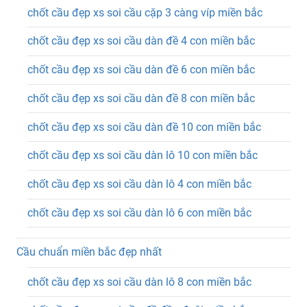
chốt cầu đẹp xs soi cầu cặp 3 càng víp miền bắc
chốt cầu đẹp xs soi cầu dàn đề 4 con miền bắc
chốt cầu đẹp xs soi cầu dàn đề 6 con miền bắc
chốt cầu đẹp xs soi cầu dàn đề 8 con miền bắc
chốt cầu đẹp xs soi cầu dàn đề 10 con miền bắc
chốt cầu đẹp xs soi cầu dàn lô 10 con miền bắc
chốt cầu đẹp xs soi cầu dàn lô 4 con miền bắc
chốt cầu đẹp xs soi cầu dàn lô 6 con miền bắc
Cầu chuẩn miền bắc đẹp nhất
chốt cầu đẹp xs soi cầu dàn lô 8 con miền bắc