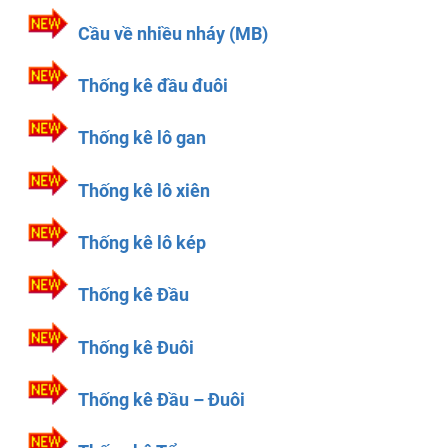
Cầu về nhiều nháy (MB)
Thống kê đầu đuôi
Thống kê lô gan
Thống kê lô xiên
Thống kê lô kép
Thống kê Đầu
Thống kê Đuôi
Thống kê Đầu – Đuôi