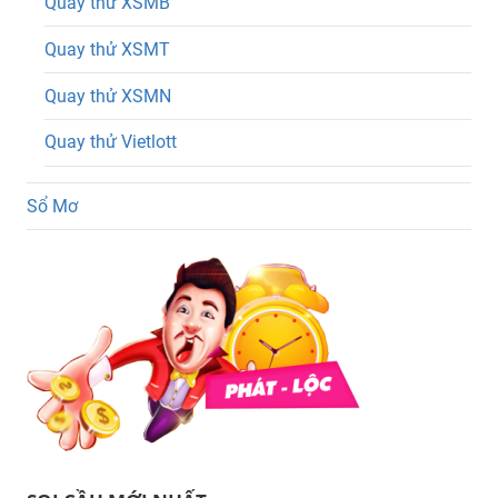
Quay thử XSMB
Quay thử XSMT
Quay thử XSMN
Quay thử Vietlott
Sổ Mơ