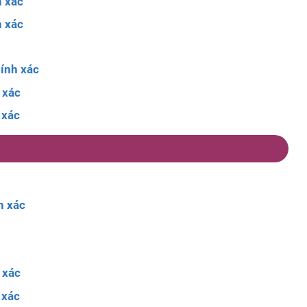
h xác
h xác
hính xác
 xác
 xác
h xác
 xác
 xác