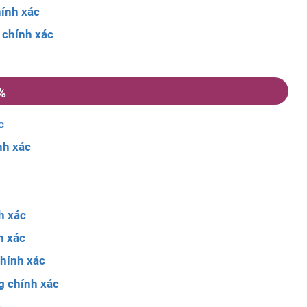
hính xác
 chính xác
%
c
nh xác
h xác
h xác
chính xác
g chính xác
c