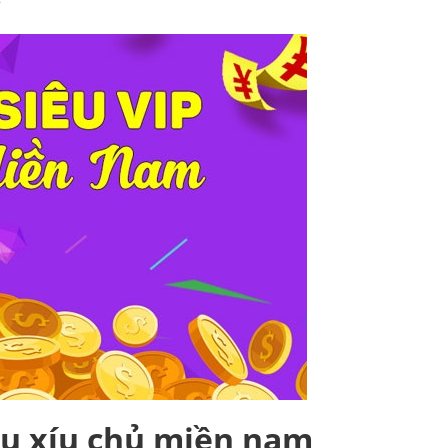
cầu xíu chủ miền nam