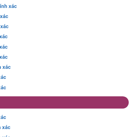
ính xác
 xác
 xác
 xác
 xác
 xác
h xác
xác
xác
xác
h xác