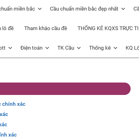
chuẩn miền bắc
Cầu chuẩn miền bắc đẹp nhất
Cầ
 lô đề
Tham khảo cầu đề
THỐNG KÊ KQXS TRỰC T
ott
Điện toán
TK Cầu
Thống kê
KQ Lô
c chính xác
 xác
xác
ính xác