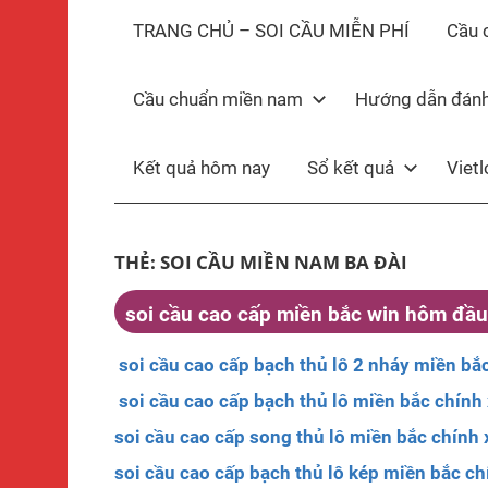
TRANG CHỦ – SOI CẦU MIỄN PHÍ
Cầu 
Cầu chuẩn miền nam
Hướng dẫn đánh
Kết quả hôm nay
Sổ kết quả
Vietl
THẺ:
SOI CẦU MIỀN NAM BA ĐÀI
soi cầu cao cấp miền bắc win hôm đầu
soi cầu cao cấp bạch thủ lô 2 nháy miền bắ
soi cầu cao cấp bạch thủ lô miền bắc chính
soi cầu cao cấp song thủ lô miền bắc chính 
soi cầu cao cấp bạch thủ lô kép miền bắc ch