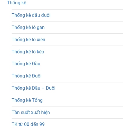
Thống kê
Thống kê đầu đuôi
Thống kê lô gan
Thống kê lô xiên
Thống kê lô kép
Thống kê Đầu
Thống kê Đuôi
Thống kê Đầu – Đuôi
Thống kê Tổng
Tần suất xuất hiện
TK từ 00 đến 99