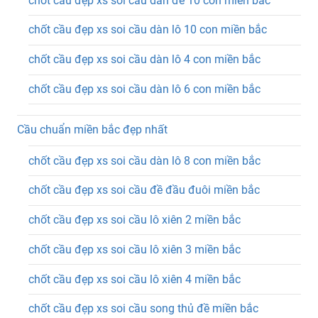
chốt cầu đẹp xs soi cầu dàn đề 10 con miền bắc
chốt cầu đẹp xs soi cầu dàn lô 10 con miền bắc
chốt cầu đẹp xs soi cầu dàn lô 4 con miền bắc
chốt cầu đẹp xs soi cầu dàn lô 6 con miền bắc
Cầu chuẩn miền bắc đẹp nhất
chốt cầu đẹp xs soi cầu dàn lô 8 con miền bắc
chốt cầu đẹp xs soi cầu đề đầu đuôi miền bắc
chốt cầu đẹp xs soi cầu lô xiên 2 miền bắc
chốt cầu đẹp xs soi cầu lô xiên 3 miền bắc
chốt cầu đẹp xs soi cầu lô xiên 4 miền bắc
chốt cầu đẹp xs soi cầu song thủ đề miền bắc