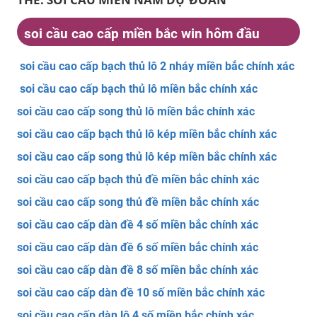
soi cầu cao cấp miền bắc win hôm đầu
soi cầu cao cấp bạch thủ lô 2 nháy miền bắc chính xác
soi cầu cao cấp bạch thủ lô miền bắc chính xác
soi cầu cao cấp song thủ lô miền bắc chính xác
soi cầu cao cấp bạch thủ lô kép miền bắc chính xác
soi cầu cao cấp song thủ lô kép miền bắc chính xác
soi cầu cao cấp bạch thủ đề miền bắc chính xác
soi cầu cao cấp song thủ đề miền bắc chính xác
soi cầu cao cấp dàn đề 4 số miền bắc chính xác
soi cầu cao cấp dàn đề 6 số miền bắc chính xác
soi cầu cao cấp dàn đề 8 số miền bắc chính xác
soi cầu cao cấp dàn đề 10 số miền bắc chính xác
soi cầu cao cấp dàn lô 4 số miền bắc chính xác