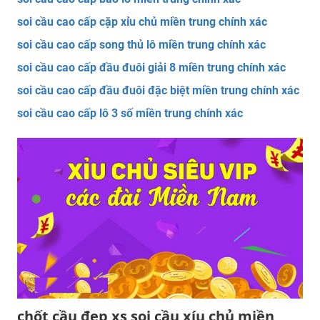
soi cầu cao cấp cặp xỉu chủ miền trung chính xác
soi cầu cao cấp song thủ lô miền trung chính xác
soi cầu cao cấp đầu đuôi giải 8 miền trung chính xác
soi cầu cao cấp đầu đuôi đặc biệt miền trung chính xác
soi cầu cao cấp lô 3 số miền trung chính xác
chốt cầu đẹp xs soi cầu xíu chủ miền