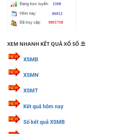
XEM NHANH KẾT QUẢ XỔ SỐ ⛱
XSMB
XSMN
XSMT
Kết quả hôm nay
Sổ kết quả XSMB