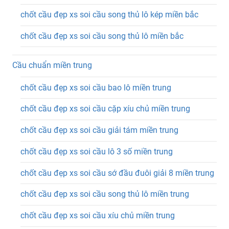
chốt cầu đẹp xs soi cầu song thủ lô kép miền bắc
chốt cầu đẹp xs soi cầu song thủ lô miền bắc
Cầu chuẩn miền trung
chốt cầu đẹp xs soi cầu bao lô miền trung
chốt cầu đẹp xs soi cầu cặp xíu chủ miền trung
chốt cầu đẹp xs soi cầu giải tám miền trung
chốt cầu đẹp xs soi cầu lô 3 số miền trung
chốt cầu đẹp xs soi cầu sớ đầu đuôi giải 8 miền trung
chốt cầu đẹp xs soi cầu song thủ lô miền trung
chốt cầu đẹp xs soi cầu xíu chủ miền trung