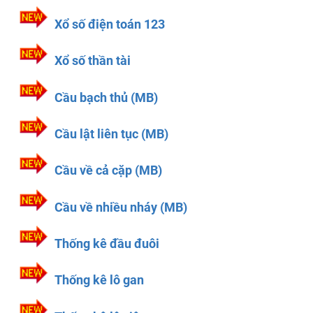
Xổ số điện toán 123
Xổ số thần tài
Cầu bạch thủ (MB)
Cầu lật liên tục (MB)
Cầu về cả cặp (MB)
Cầu về nhiều nháy (MB)
Thống kê đầu đuôi
Thống kê lô gan