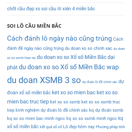
chốt cầu đẹp xs soi cầu lô xiên 4 miền bắc
SOI LÔ CẦU MIỀN BẮC
Cách đánh lô ngày nào cũng trúng
Cách
đánh đề ngày nào cũng trúng
du doan xo so chinh xac
du doan
du doan xo so Xổ số Miền Bắc dại
xo so xsmb than tai
du doan xo so Xổ số Miền Bắc wap
phát
du doan XSMB 3 so
dự
dự đoán lô đề chính xác
ket xo so mien bac
ket xo so
đoán xổ số miền bắc
mien bac truc tiep
ket xo so xsmb
ket xo so xsmb truc
tiep
kinh nghiệm dự đoán lô đề chính xác
kq dự đoán xsmb
kq
kq xo so mien bac minh ngoc
kq xo so xsmb minh ngoc
xổ số miền bắc
Lô đẹp hôm nay
kết quả xổ số
Phương pháp tính