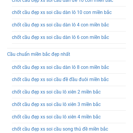
chốt cầu đẹp xs soi cầu dàn đề 10 con miền bắc
chốt cầu đẹp xs soi cầu dàn lô 10 con miền bắc
chốt cầu đẹp xs soi cầu dàn lô 4 con miền bắc
chốt cầu đẹp xs soi cầu dàn lô 6 con miền bắc
Cầu chuẩn miền bắc đẹp nhất
chốt cầu đẹp xs soi cầu dàn lô 8 con miền bắc
chốt cầu đẹp xs soi cầu đề đầu đuôi miền bắc
chốt cầu đẹp xs soi cầu lô xiên 2 miền bắc
chốt cầu đẹp xs soi cầu lô xiên 3 miền bắc
chốt cầu đẹp xs soi cầu lô xiên 4 miền bắc
chốt cầu đẹp xs soi cầu song thủ đề miền bắc