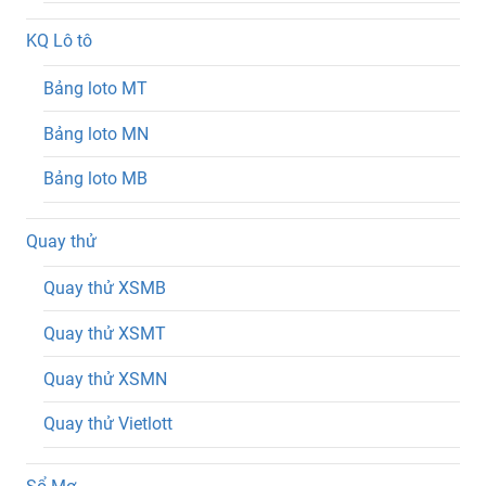
KQ Lô tô
Bảng loto MT
Bảng loto MN
Bảng loto MB
Quay thử
Quay thử XSMB
Quay thử XSMT
Quay thử XSMN
Quay thử Vietlott