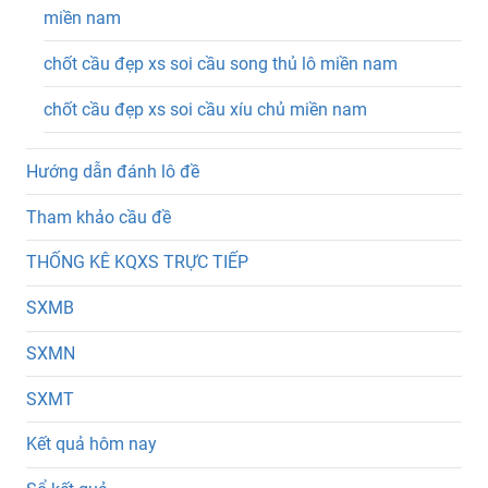
miền nam
chốt cầu đẹp xs soi cầu song thủ lô miền nam
chốt cầu đẹp xs soi cầu xíu chủ miền nam
Hướng dẫn đánh lô đề
Tham khảo cầu đề
THỐNG KÊ KQXS TRỰC TIẾP
SXMB
SXMN
SXMT
Kết quả hôm nay