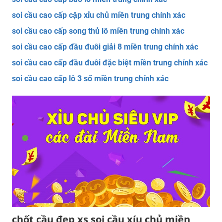
soi cầu cao cấp cặp xỉu chủ miền trung chính xác
soi cầu cao cấp song thủ lô miền trung chính xác
soi cầu cao cấp đầu đuôi giải 8 miền trung chính xác
soi cầu cao cấp đầu đuôi đặc biệt miền trung chính xác
soi cầu cao cấp lô 3 số miền trung chính xác
chốt cầu đẹp xs soi cầu xíu chủ miền