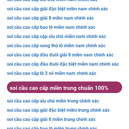
soi cầu cao cấp giải đặc biệt miền nam chính xác
soi cầu cao cấp giải 8 miền nam chính xác
soi cầu cao cấp bao lô miền nam chính xác
soi cầu cao cấp cặp xỉu chủ miền nam chính xác
soi cầu cao cấp song thủ lô miền nam chính xác
soi cầu cao cấp đầu đuôi giải 8 miền nam chính xác
soi cầu cao cấp đầu đuôi đặc biệt miền nam chính xác
soi cầu cao cấp lô 3 số miền nam chính xác
soi cầu cao cấp miền trung chuẩn 100%
soi cầu cao cấp xỉu chủ miền trung chính xác
soi cầu cao cấp giải đặc biệt miền trung chính xác
soi cầu cao cấp giải 8 miền trung chính xác
soi cầu cao cấp bao lô miền trung chính xác