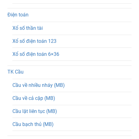
Điện toán
Xổ số thần tài
Xổ số điện toán 123
Xổ số điện toán 6×36
TK Cầu
Cầu về nhiều nháy (MB)
Cầu về cả cặp (MB)
Cầu lật liên tục (MB)
Cầu bạch thủ (MB)