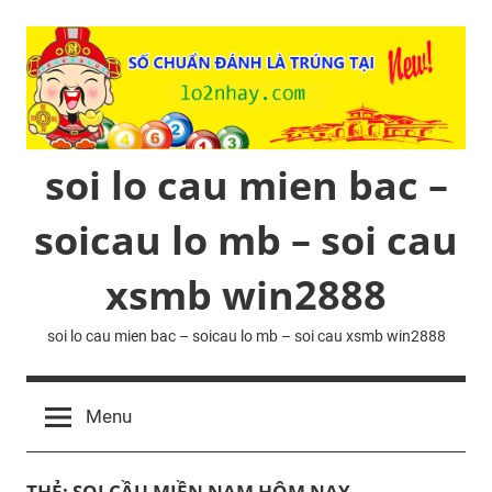
Skip
to
content
soi lo cau mien bac –
soicau lo mb – soi cau
xsmb win2888
soi lo cau mien bac – soicau lo mb – soi cau xsmb win2888
Menu
THẺ:
SOI CẦU MIỀN NAM HÔM NAY