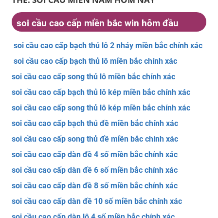
soi cầu cao cấp miền bắc win hôm đầu
soi cầu cao cấp bạch thủ lô 2 nháy miền bắc chính xác
soi cầu cao cấp bạch thủ lô miền bắc chính xác
soi cầu cao cấp song thủ lô miền bắc chính xác
soi cầu cao cấp bạch thủ lô kép miền bắc chính xác
soi cầu cao cấp song thủ lô kép miền bắc chính xác
soi cầu cao cấp bạch thủ đề miền bắc chính xác
soi cầu cao cấp song thủ đề miền bắc chính xác
soi cầu cao cấp dàn đề 4 số miền bắc chính xác
soi cầu cao cấp dàn đề 6 số miền bắc chính xác
soi cầu cao cấp dàn đề 8 số miền bắc chính xác
soi cầu cao cấp dàn đề 10 số miền bắc chính xác
soi cầu cao cấp dàn lô 4 số miền bắc chính xác