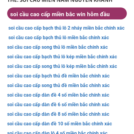
soi cầu cao cấp miền bắc win hôm đầu
soi cầu cao cấp bạch thủ lô 2 nháy miền bắc chính xác
soi cầu cao cấp bạch thủ lô miền bắc chính xác
soi cầu cao cấp song thủ lô miền bắc chính xác
soi cầu cao cấp bạch thủ lô kép miền bắc chính xác
soi cầu cao cấp song thủ lô kép miền bắc chính xác
soi cầu cao cấp bạch thủ đề miền bắc chính xác
soi cầu cao cấp song thủ đề miền bắc chính xác
soi cầu cao cấp dàn đề 4 số miền bắc chính xác
soi cầu cao cấp dàn đề 6 số miền bắc chính xác
soi cầu cao cấp dàn đề 8 số miền bắc chính xác
soi cầu cao cấp dàn đề 10 số miền bắc chính xác
soi cầu cao cấp dàn lô 4 số miền bắc chính xác