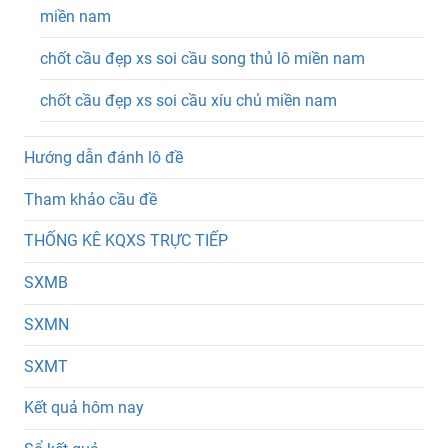
miền nam
chốt cầu đẹp xs soi cầu song thủ lô miền nam
chốt cầu đẹp xs soi cầu xíu chủ miền nam
Hướng dẫn đánh lô đề
Tham khảo cầu đề
THỐNG KÊ KQXS TRỰC TIẾP
SXMB
SXMN
SXMT
Kết quả hôm nay