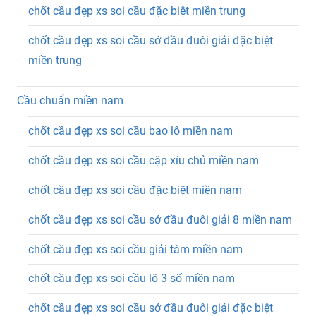
chốt cầu đẹp xs soi cầu đặc biệt miền trung
chốt cầu đẹp xs soi cầu sớ đầu đuôi giải đặc biệt
miền trung
Cầu chuẩn miền nam
chốt cầu đẹp xs soi cầu bao lô miền nam
chốt cầu đẹp xs soi cầu cặp xíu chủ miền nam
chốt cầu đẹp xs soi cầu đặc biệt miền nam
chốt cầu đẹp xs soi cầu sớ đầu đuôi giải 8 miền nam
chốt cầu đẹp xs soi cầu giải tám miền nam
chốt cầu đẹp xs soi cầu lô 3 số miền nam
chốt cầu đẹp xs soi cầu sớ đầu đuôi giải đặc biệt