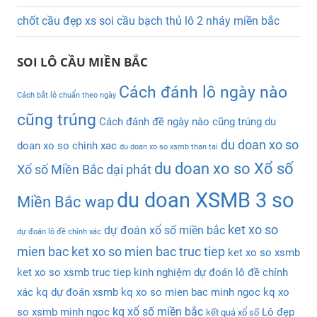
chốt cầu đẹp xs soi cầu bạch thủ lô 2 nháy miền bắc
SOI LÔ CẦU MIỀN BẮC
Cách đánh lô ngày nào
Cách bắt lô chuẩn theo ngày
cũng trúng
Cách đánh đề ngày nào cũng trúng
du
du doan xo so
doan xo so chinh xac
du doan xo so xsmb than tai
du doan xo so Xổ số
Xổ số Miền Bắc dại phát
du doan XSMB 3 so
Miền Bắc wap
ket xo so
dự đoán xổ số miền bắc
dự đoán lô đề chính xác
mien bac
ket xo so mien bac truc tiep
ket xo so xsmb
ket xo so xsmb truc tiep
kinh nghiệm dự đoán lô đề chính
xác
kq dự đoán xsmb
kq xo so mien bac minh ngoc
kq xo
kq xổ số miền bắc
so xsmb minh ngoc
Lô đẹp
kết quả xổ số