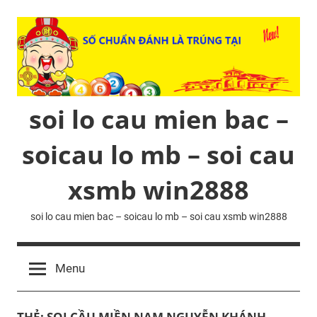
Skip
to
content
soi lo cau mien bac –
soicau lo mb – soi cau
xsmb win2888
soi lo cau mien bac – soicau lo mb – soi cau xsmb win2888
Menu
THẺ:
SOI CẦU MIỀN NAM NGUYỄN KHÁNH