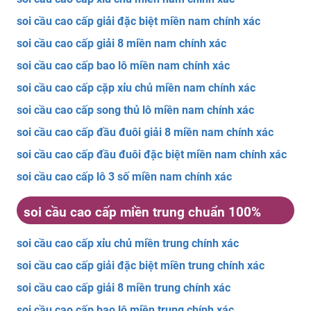
soi cầu cao cấp giải đặc biệt miền nam chính xác
soi cầu cao cấp giải 8 miền nam chính xác
soi cầu cao cấp bao lô miền nam chính xác
soi cầu cao cấp cặp xỉu chủ miền nam chính xác
soi cầu cao cấp song thủ lô miền nam chính xác
soi cầu cao cấp đầu đuôi giải 8 miền nam chính xác
soi cầu cao cấp đầu đuôi đặc biệt miền nam chính xác
soi cầu cao cấp lô 3 số miền nam chính xác
soi cầu cao cấp miền trung chuẩn 100%
soi cầu cao cấp xỉu chủ miền trung chính xác
soi cầu cao cấp giải đặc biệt miền trung chính xác
soi cầu cao cấp giải 8 miền trung chính xác
soi cầu cao cấp bao lô miền trung chính xác