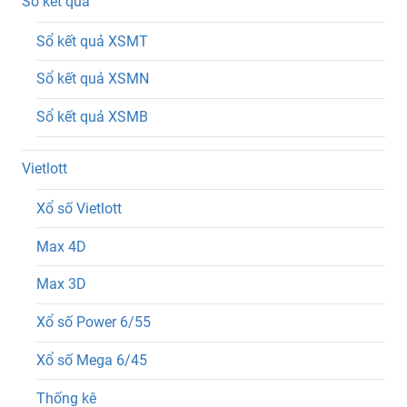
Sổ kết quả
Sổ kết quả XSMT
Sổ kết quả XSMN
Sổ kết quả XSMB
Vietlott
Xổ số Vietlott
Max 4D
Max 3D
Xổ số Power 6/55
Xổ số Mega 6/45
Thống kê