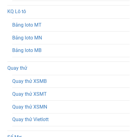
KQ Lô tô
Bảng loto MT
Bảng loto MN
Bảng loto MB
Quay thử
Quay thử XSMB
Quay thử XSMT
Quay thử XSMN
Quay thử Vietlott