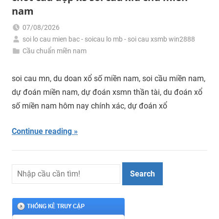
nam
07/08/2026
soi lo cau mien bac - soicau lo mb - soi cau xsmb win2888
Cầu chuẩn miền nam
soi cau mn, du doan xổ số miền nam, soi cầu miền nam,
dự đoán miền nam, dự đoán xsmn thần tài, du đoán xổ
số miền nam hôm nay chính xác, dự đoán xổ
Continue reading
Search