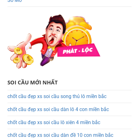
Sổ Mơ
SOI CẦU MỚI NHẤT
chốt cầu đẹp xs soi cầu song thủ lô miền bắc
chốt cầu đẹp xs soi cầu dàn lô 4 con miền bắc
chốt cầu đẹp xs soi cầu lô xiên 4 miền bắc
chốt cầu đẹp xs soi cầu dàn đề 10 con miền bắc