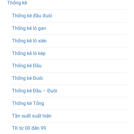
Thống kê
Thống kê đầu đuôi
Thống kê lô gan
Thống kê lô xiên
Thống kê lô kép
Thống kê Đầu
Thống kê Đuôi
Thống kê Đầu – Đuôi
Thống kê Tổng
Tần suất xuất hiện
TK từ 00 đến 99