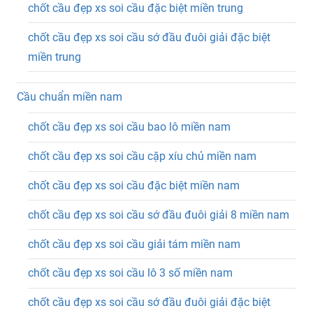
chốt cầu đẹp xs soi cầu đặc biệt miền trung
chốt cầu đẹp xs soi cầu sớ đầu đuôi giải đặc biệt
miền trung
Cầu chuẩn miền nam
chốt cầu đẹp xs soi cầu bao lô miền nam
chốt cầu đẹp xs soi cầu cặp xíu chủ miền nam
chốt cầu đẹp xs soi cầu đặc biệt miền nam
chốt cầu đẹp xs soi cầu sớ đầu đuôi giải 8 miền nam
chốt cầu đẹp xs soi cầu giải tám miền nam
chốt cầu đẹp xs soi cầu lô 3 số miền nam
chốt cầu đẹp xs soi cầu sớ đầu đuôi giải đặc biệt