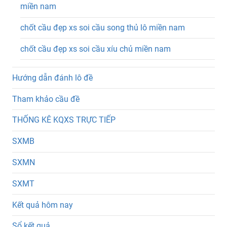
miền nam
chốt cầu đẹp xs soi cầu song thủ lô miền nam
chốt cầu đẹp xs soi cầu xíu chủ miền nam
Hướng dẫn đánh lô đề
Tham khảo cầu đề
THỐNG KÊ KQXS TRỰC TIẾP
SXMB
SXMN
SXMT
Kết quả hôm nay
Sổ kết quả