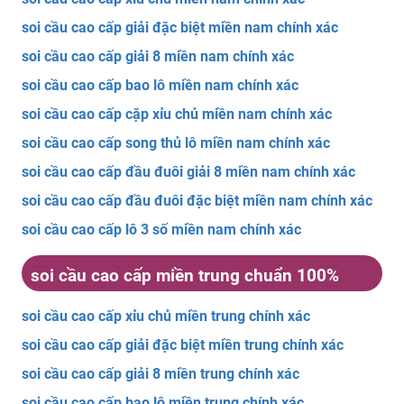
soi cầu cao cấp giải đặc biệt miền nam chính xác
soi cầu cao cấp giải 8 miền nam chính xác
soi cầu cao cấp bao lô miền nam chính xác
soi cầu cao cấp cặp xỉu chủ miền nam chính xác
soi cầu cao cấp song thủ lô miền nam chính xác
soi cầu cao cấp đầu đuôi giải 8 miền nam chính xác
soi cầu cao cấp đầu đuôi đặc biệt miền nam chính xác
soi cầu cao cấp lô 3 số miền nam chính xác
soi cầu cao cấp miền trung chuẩn 100%
soi cầu cao cấp xỉu chủ miền trung chính xác
soi cầu cao cấp giải đặc biệt miền trung chính xác
soi cầu cao cấp giải 8 miền trung chính xác
soi cầu cao cấp bao lô miền trung chính xác