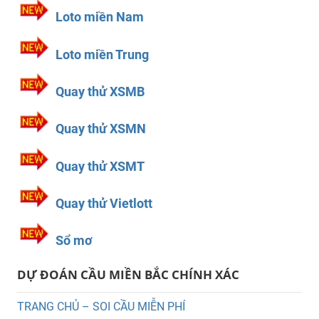
Loto miền Nam
Loto miền Trung
Quay thử XSMB
Quay thử XSMN
Quay thử XSMT
Quay thử Vietlott
Sổ mơ
DỰ ĐOÁN CẦU MIỀN BẮC CHÍNH XÁC
TRANG CHỦ – SOI CẦU MIỄN PHÍ