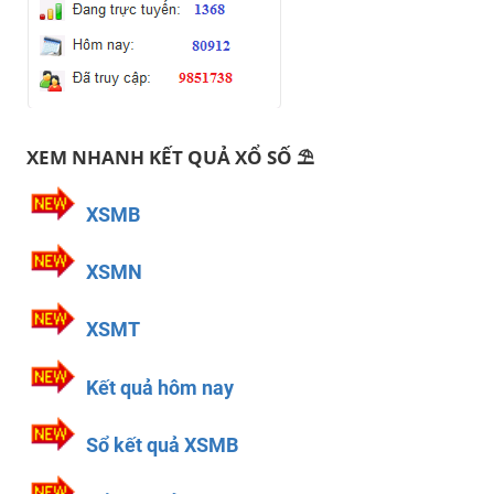
XEM NHANH KẾT QUẢ XỔ SỐ ⛱
XSMB
XSMN
XSMT
Kết quả hôm nay
Sổ kết quả XSMB