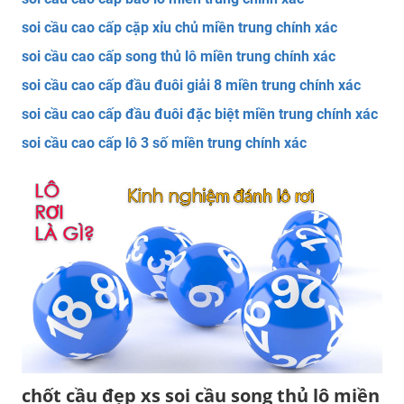
soi cầu cao cấp cặp xỉu chủ miền trung chính xác
soi cầu cao cấp song thủ lô miền trung chính xác
soi cầu cao cấp đầu đuôi giải 8 miền trung chính xác
soi cầu cao cấp đầu đuôi đặc biệt miền trung chính xác
soi cầu cao cấp lô 3 số miền trung chính xác
chốt cầu đẹp xs soi cầu song thủ lô miền