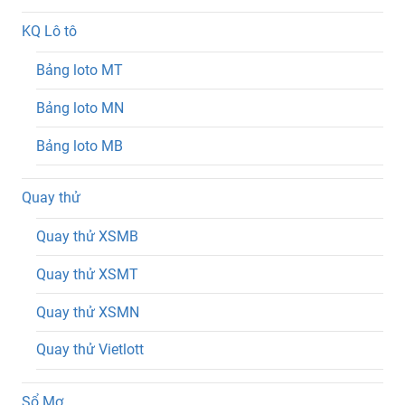
KQ Lô tô
Bảng loto MT
Bảng loto MN
Bảng loto MB
Quay thử
Quay thử XSMB
Quay thử XSMT
Quay thử XSMN
Quay thử Vietlott
Sổ Mơ