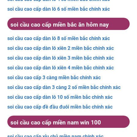
soi cầu cao cấp dàn lô 6 số miền bắc chính xác
soi cầu cao cấp miền bắc ăn hôm nay
soi cầu cao cấp dàn lô 8 số miền bắc chính xác
soi cầu cao cấp dàn lô xiên 2 miền bắc chính xác
soi cầu cao cấp dàn lô xiên 3 miền bắc chính xác
soi cầu cao cấp dàn lô xiên 4 miền bắc chính xác
soi cầu cao cấp 3 càng miền bắc chính xác
soi cầu cao cấp dàn 3 càng 2 số miền bắc chính xác
soi cầu cao cấp dàn lô 10 số miền bắc chính xác
soi cầu cao cấp đề đầu đuôi miền bắc chính xác
soi cầu cao cấp miền nam win 100
soi cầu cao cấp xỉu chủ miền nam chính xác