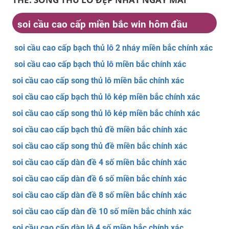
soi cầu cao cấp miền bắc win hôm đầu
soi cầu cao cấp bạch thủ lô 2 nháy miền bắc chính xác
soi cầu cao cấp bạch thủ lô miền bắc chính xác
soi cầu cao cấp song thủ lô miền bắc chính xác
soi cầu cao cấp bạch thủ lô kép miền bắc chính xác
soi cầu cao cấp song thủ lô kép miền bắc chính xác
soi cầu cao cấp bạch thủ đề miền bắc chính xác
soi cầu cao cấp song thủ đề miền bắc chính xác
soi cầu cao cấp dàn đề 4 số miền bắc chính xác
soi cầu cao cấp dàn đề 6 số miền bắc chính xác
soi cầu cao cấp dàn đề 8 số miền bắc chính xác
soi cầu cao cấp dàn đề 10 số miền bắc chính xác
soi cầu cao cấp dàn lô 4 số miền bắc chính xác