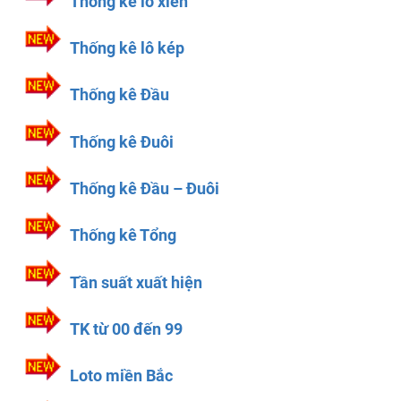
Thống kê lô xiên
Thống kê lô kép
Thống kê Đầu
Thống kê Đuôi
Thống kê Đầu – Đuôi
Thống kê Tổng
Tần suất xuất hiện
TK từ 00 đến 99
Loto miền Bắc