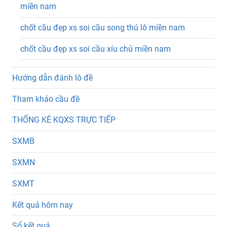
miền nam
chốt cầu đẹp xs soi cầu song thủ lô miền nam
chốt cầu đẹp xs soi cầu xíu chủ miền nam
Hướng dẫn đánh lô đề
Tham khảo cầu đề
THỐNG KÊ KQXS TRỰC TIẾP
SXMB
SXMN
SXMT
Kết quả hôm nay
Sổ kết quả