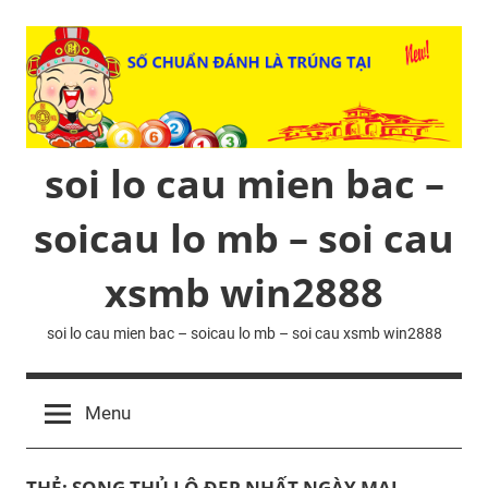
Skip
to
content
soi lo cau mien bac –
soicau lo mb – soi cau
xsmb win2888
soi lo cau mien bac – soicau lo mb – soi cau xsmb win2888
Menu
THẺ:
SONG THỦ LÔ ĐẸP NHẤT NGÀY MAI