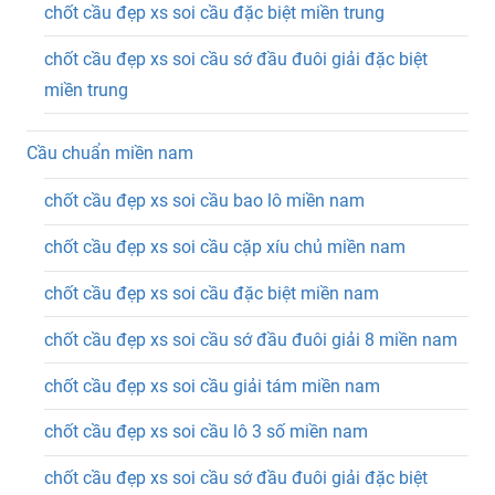
chốt cầu đẹp xs soi cầu đặc biệt miền trung
chốt cầu đẹp xs soi cầu sớ đầu đuôi giải đặc biệt
miền trung
Cầu chuẩn miền nam
chốt cầu đẹp xs soi cầu bao lô miền nam
chốt cầu đẹp xs soi cầu cặp xíu chủ miền nam
chốt cầu đẹp xs soi cầu đặc biệt miền nam
chốt cầu đẹp xs soi cầu sớ đầu đuôi giải 8 miền nam
chốt cầu đẹp xs soi cầu giải tám miền nam
chốt cầu đẹp xs soi cầu lô 3 số miền nam
chốt cầu đẹp xs soi cầu sớ đầu đuôi giải đặc biệt