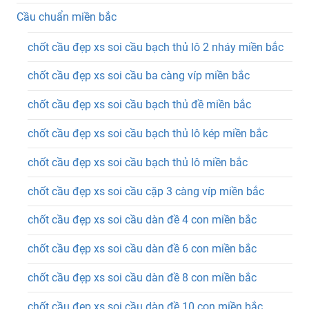
Cầu chuẩn miền bắc
chốt cầu đẹp xs soi cầu bạch thủ lô 2 nháy miền bắc
chốt cầu đẹp xs soi cầu ba càng víp miền bắc
chốt cầu đẹp xs soi cầu bạch thủ đề miền bắc
chốt cầu đẹp xs soi cầu bạch thủ lô kép miền bắc
chốt cầu đẹp xs soi cầu bạch thủ lô miền bắc
chốt cầu đẹp xs soi cầu cặp 3 càng víp miền bắc
chốt cầu đẹp xs soi cầu dàn đề 4 con miền bắc
chốt cầu đẹp xs soi cầu dàn đề 6 con miền bắc
chốt cầu đẹp xs soi cầu dàn đề 8 con miền bắc
chốt cầu đẹp xs soi cầu dàn đề 10 con miền bắc