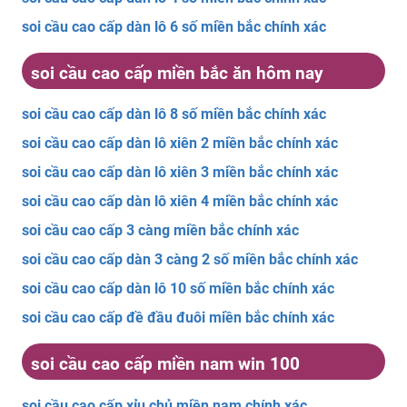
soi cầu cao cấp dàn lô 6 số miền bắc chính xác
soi cầu cao cấp miền bắc ăn hôm nay
soi cầu cao cấp dàn lô 8 số miền bắc chính xác
soi cầu cao cấp dàn lô xiên 2 miền bắc chính xác
soi cầu cao cấp dàn lô xiên 3 miền bắc chính xác
soi cầu cao cấp dàn lô xiên 4 miền bắc chính xác
soi cầu cao cấp 3 càng miền bắc chính xác
soi cầu cao cấp dàn 3 càng 2 số miền bắc chính xác
soi cầu cao cấp dàn lô 10 số miền bắc chính xác
soi cầu cao cấp đề đầu đuôi miền bắc chính xác
soi cầu cao cấp miền nam win 100
soi cầu cao cấp xỉu chủ miền nam chính xác