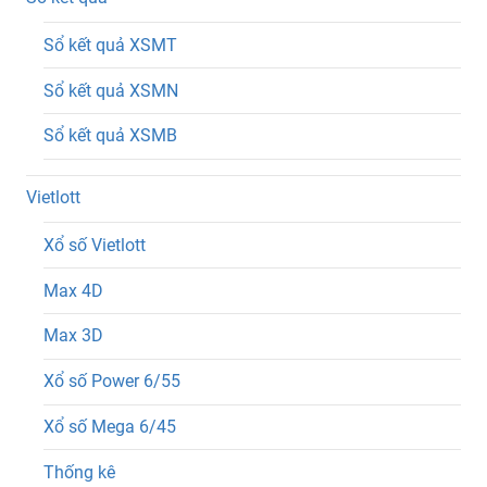
Sổ kết quả XSMT
Sổ kết quả XSMN
Sổ kết quả XSMB
Vietlott
Xổ số Vietlott
Max 4D
Max 3D
Xổ số Power 6/55
Xổ số Mega 6/45
Thống kê