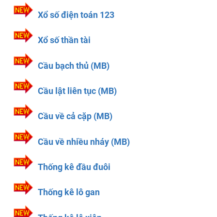
Xổ số điện toán 123
Xổ số thần tài
Cầu bạch thủ (MB)
Cầu lật liên tục (MB)
Cầu về cả cặp (MB)
Cầu về nhiều nháy (MB)
Thống kê đầu đuôi
Thống kê lô gan