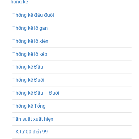
Thống kê
Thống kê đầu đuôi
Thống kê lô gan
Thống kê lô xiên
Thống kê lô kép
Thống kê Đầu
Thống kê Đuôi
Thống kê Đầu – Đuôi
Thống kê Tổng
Tần suất xuất hiện
TK từ 00 đến 99