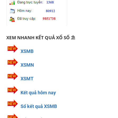
XEM NHANH KẾT QUẢ XỔ SỐ ⛱
XSMB
XSMN
XSMT
Kết quả hôm nay
Sổ kết quả XSMB