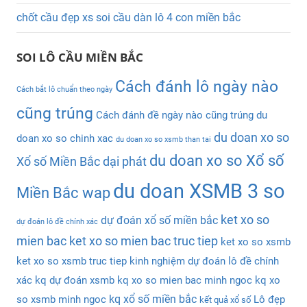
chốt cầu đẹp xs soi cầu dàn lô 4 con miền bắc
SOI LÔ CẦU MIỀN BẮC
Cách đánh lô ngày nào
Cách bắt lô chuẩn theo ngày
cũng trúng
Cách đánh đề ngày nào cũng trúng
du
du doan xo so
doan xo so chinh xac
du doan xo so xsmb than tai
du doan xo so Xổ số
Xổ số Miền Bắc dại phát
du doan XSMB 3 so
Miền Bắc wap
ket xo so
dự đoán xổ số miền bắc
dự đoán lô đề chính xác
mien bac
ket xo so mien bac truc tiep
ket xo so xsmb
ket xo so xsmb truc tiep
kinh nghiệm dự đoán lô đề chính
xác
kq dự đoán xsmb
kq xo so mien bac minh ngoc
kq xo
kq xổ số miền bắc
so xsmb minh ngoc
Lô đẹp
kết quả xổ số