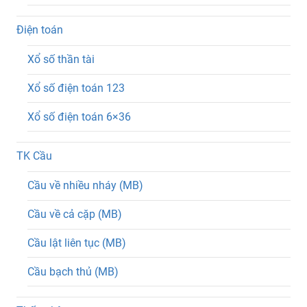
Điện toán
Xổ số thần tài
Xổ số điện toán 123
Xổ số điện toán 6×36
TK Cầu
Cầu về nhiều nháy (MB)
Cầu về cả cặp (MB)
Cầu lật liên tục (MB)
Cầu bạch thủ (MB)