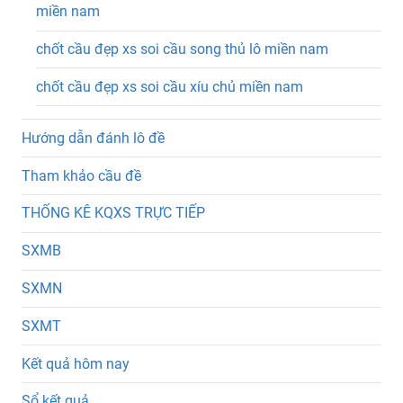
miền nam
chốt cầu đẹp xs soi cầu song thủ lô miền nam
chốt cầu đẹp xs soi cầu xíu chủ miền nam
Hướng dẫn đánh lô đề
Tham khảo cầu đề
THỐNG KÊ KQXS TRỰC TIẾP
SXMB
SXMN
SXMT
Kết quả hôm nay
Sổ kết quả