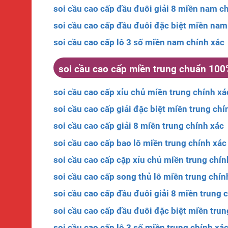
soi cầu cao cấp đầu đuôi giải 8 miền nam c
soi cầu cao cấp đầu đuôi đặc biệt miền nam
soi cầu cao cấp lô 3 số miền nam chính xác
soi cầu cao cấp miền trung chuẩn 100
soi cầu cao cấp xỉu chủ miền trung chính xá
soi cầu cao cấp giải đặc biệt miền trung chí
soi cầu cao cấp giải 8 miền trung chính xác
soi cầu cao cấp bao lô miền trung chính xác
soi cầu cao cấp cặp xỉu chủ miền trung chín
soi cầu cao cấp song thủ lô miền trung chín
soi cầu cao cấp đầu đuôi giải 8 miền trung 
soi cầu cao cấp đầu đuôi đặc biệt miền trun
soi cầu cao cấp lô 3 số miền trung chính xá