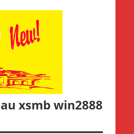
i cau xsmb win2888