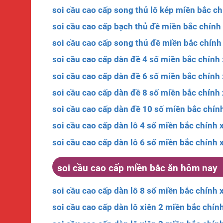
soi cầu cao cấp song thủ lô kép miền bắc ch
soi cầu cao cấp bạch thủ đề miền bắc chính
soi cầu cao cấp song thủ đề miền bắc chính
soi cầu cao cấp dàn đề 4 số miền bắc chính
soi cầu cao cấp dàn đề 6 số miền bắc chính
soi cầu cao cấp dàn đề 8 số miền bắc chính
soi cầu cao cấp dàn đề 10 số miền bắc chín
soi cầu cao cấp dàn lô 4 số miền bắc chính 
soi cầu cao cấp dàn lô 6 số miền bắc chính 
soi cầu cao cấp miền bắc ăn hôm nay
soi cầu cao cấp dàn lô 8 số miền bắc chính 
soi cầu cao cấp dàn lô xiên 2 miền bắc chín