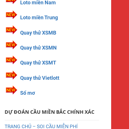
Loto miền Nam
Loto miền Trung
Quay thử XSMB
Quay thử XSMN
Quay thử XSMT
Quay thử Vietlott
Sổ mơ
DỰ ĐOÁN CẦU MIỀN BẮC CHÍNH XÁC
TRANG CHỦ – SOI CẦU MIỄN PHÍ