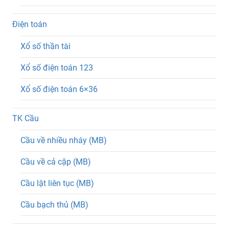
Điện toán
Xổ số thần tài
Xổ số điện toán 123
Xổ số điện toán 6×36
TK Cầu
Cầu về nhiều nháy (MB)
Cầu về cả cặp (MB)
Cầu lật liên tục (MB)
Cầu bạch thủ (MB)