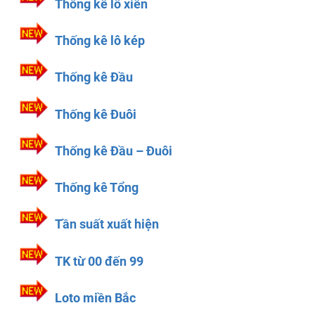
Thống kê lô xiên
Thống kê lô kép
Thống kê Đầu
Thống kê Đuôi
Thống kê Đầu – Đuôi
Thống kê Tổng
Tần suất xuất hiện
TK từ 00 đến 99
Loto miền Bắc