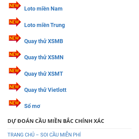
Loto miền Nam
Loto miền Trung
Quay thử XSMB
Quay thử XSMN
Quay thử XSMT
Quay thử Vietlott
Sổ mơ
DỰ ĐOÁN CẦU MIỀN BẮC CHÍNH XÁC
TRANG CHỦ – SOI CẦU MIỄN PHÍ