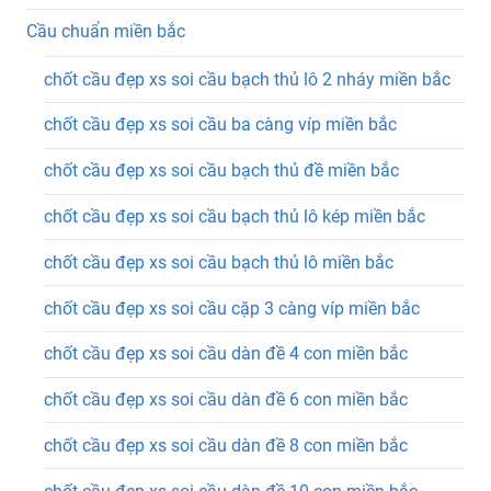
Cầu chuẩn miền bắc
chốt cầu đẹp xs soi cầu bạch thủ lô 2 nháy miền bắc
chốt cầu đẹp xs soi cầu ba càng víp miền bắc
chốt cầu đẹp xs soi cầu bạch thủ đề miền bắc
chốt cầu đẹp xs soi cầu bạch thủ lô kép miền bắc
chốt cầu đẹp xs soi cầu bạch thủ lô miền bắc
chốt cầu đẹp xs soi cầu cặp 3 càng víp miền bắc
chốt cầu đẹp xs soi cầu dàn đề 4 con miền bắc
chốt cầu đẹp xs soi cầu dàn đề 6 con miền bắc
chốt cầu đẹp xs soi cầu dàn đề 8 con miền bắc