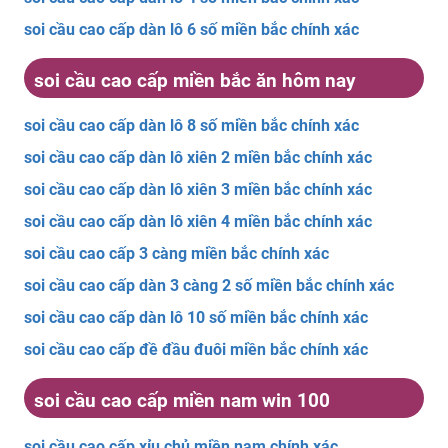
soi cầu cao cấp dàn lô 6 số miền bắc chính xác
soi cầu cao cấp miền bắc ăn hôm nay
soi cầu cao cấp dàn lô 8 số miền bắc chính xác
soi cầu cao cấp dàn lô xiên 2 miền bắc chính xác
soi cầu cao cấp dàn lô xiên 3 miền bắc chính xác
soi cầu cao cấp dàn lô xiên 4 miền bắc chính xác
soi cầu cao cấp 3 càng miền bắc chính xác
soi cầu cao cấp dàn 3 càng 2 số miền bắc chính xác
soi cầu cao cấp dàn lô 10 số miền bắc chính xác
soi cầu cao cấp đề đầu đuôi miền bắc chính xác
soi cầu cao cấp miền nam win 100
soi cầu cao cấp xỉu chủ miền nam chính xác