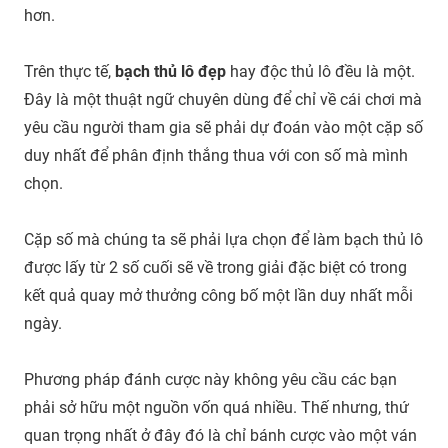
hơn.
Trên thực tế,
bạch thủ lô đẹp
hay độc thủ lô đều là một.
Đây là một thuật ngữ chuyên dùng để chỉ về cái chơi mà
yêu cầu người tham gia sẽ phải dự đoán vào một cặp số
duy nhất để phân định thắng thua với con số mà mình
chọn.
Cặp số mà chúng ta sẽ phải lựa chọn để làm bạch thủ lô
được lấy từ 2 số cuối sẽ về trong giải đặc biệt có trong
kết quả quay mở thưởng công bố một lần duy nhất mỗi
ngày.
Phương pháp đánh cược này không yêu cầu các bạn
phải sở hữu một nguồn vốn quá nhiều. Thế nhưng, thứ
quan trọng nhất ở đây đó là chỉ bánh cược vào một ván