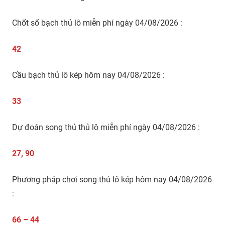
Chốt số bạch thủ lô miễn phí ngày 04/08/2026 :
42
Cầu bạch thủ lô kép hôm nay 04/08/2026 :
33
Dự đoán song thủ thủ lô miễn phí ngày 04/08/2026 :
27, 90
Phương pháp chơi song thủ lô kép hôm nay 04/08/2026
:
66 – 44