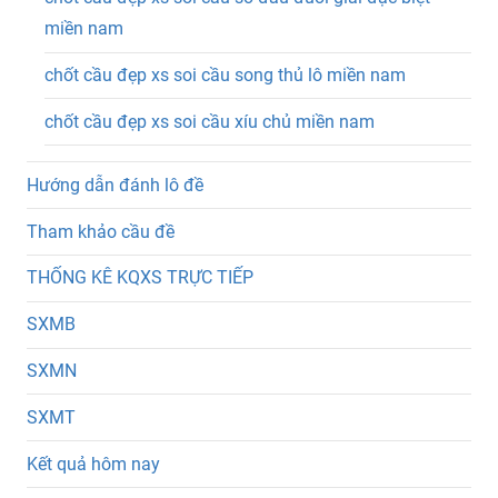
miền nam
chốt cầu đẹp xs soi cầu song thủ lô miền nam
chốt cầu đẹp xs soi cầu xíu chủ miền nam
Hướng dẫn đánh lô đề
Tham khảo cầu đề
THỐNG KÊ KQXS TRỰC TIẾP
SXMB
SXMN
SXMT
Kết quả hôm nay