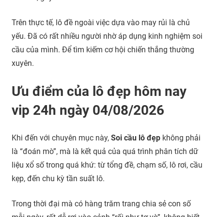
Trên thực tế, lô đề ngoài việc dựa vào may rủi là chủ
yếu. Đã có rất nhiều người nhờ áp dụng kinh nghiệm soi
cầu của mình. Để tìm kiếm cơ hội chiến thắng thường
xuyên.
Ưu điểm của lô đẹp hôm nay
vip 24h ngày 04/08/2026
Khi đến với chuyên mục này,
Soi cầu lô đẹp
không phải
là “đoán mò”, mà là kết quả của quá trình phân tích dữ
liệu xổ số trong quá khứ: từ tổng đề, chạm số, lô rơi, cầu
kẹp, đến chu kỳ tần suất lô.
Trong thời đại mà có hàng trăm trang chia sẻ con số