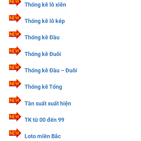
Thống kê lô xiên
Thống kê lô kép
Thống kê Đầu
Thống kê Đuôi
Thống kê Đầu – Đuôi
Thống kê Tổng
Tần suất xuất hiện
TK từ 00 đến 99
Loto miền Bắc