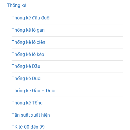
Thống kê
Thống kê đầu đuôi
Thống kê lô gan
Thống kê lô xiên
Thống kê lô kép
Thống kê Đầu
Thống kê Đuôi
Thống kê Đầu – Đuôi
Thống kê Tổng
Tần suất xuất hiện
TK từ 00 đến 99