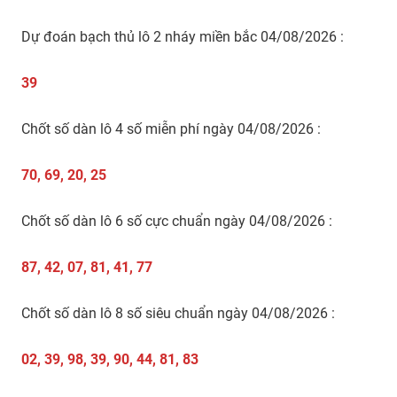
Dự đoán bạch thủ lô 2 nháy miền bắc 04/08/2026 :
39
Chốt số dàn lô 4 số miễn phí ngày 04/08/2026 :
70, 69, 20, 25
Chốt số dàn lô 6 số cực chuẩn ngày 04/08/2026 :
87, 42, 07, 81, 41, 77
Chốt số dàn lô 8 số siêu chuẩn ngày 04/08/2026 :
02, 39, 98, 39, 90, 44, 81, 83