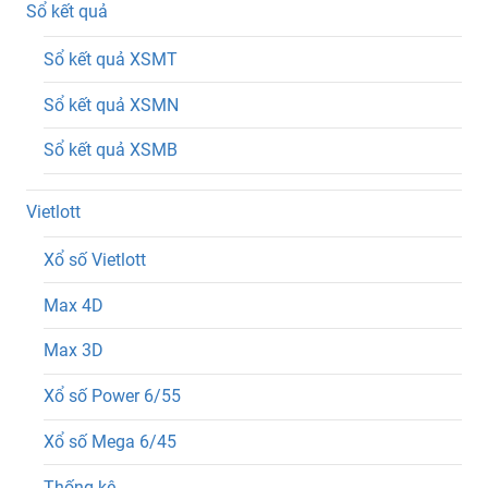
Sổ kết quả
Sổ kết quả XSMT
Sổ kết quả XSMN
Sổ kết quả XSMB
Vietlott
Xổ số Vietlott
Max 4D
Max 3D
Xổ số Power 6/55
Xổ số Mega 6/45
Thống kê