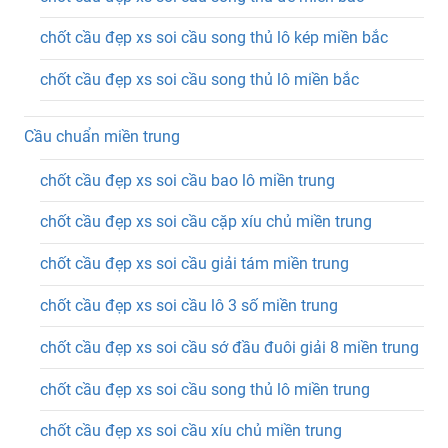
chốt cầu đẹp xs soi cầu song thủ lô kép miền bắc
chốt cầu đẹp xs soi cầu song thủ lô miền bắc
Cầu chuẩn miền trung
chốt cầu đẹp xs soi cầu bao lô miền trung
chốt cầu đẹp xs soi cầu cặp xíu chủ miền trung
chốt cầu đẹp xs soi cầu giải tám miền trung
chốt cầu đẹp xs soi cầu lô 3 số miền trung
chốt cầu đẹp xs soi cầu sớ đầu đuôi giải 8 miền trung
chốt cầu đẹp xs soi cầu song thủ lô miền trung
chốt cầu đẹp xs soi cầu xíu chủ miền trung