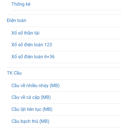
Thống kê
Điện toán
Xổ số thần tài
Xổ số điện toán 123
Xổ số điện toán 6×36
TK Cầu
Cầu về nhiều nháy (MB)
Cầu về cả cặp (MB)
Cầu lật liên tục (MB)
Cầu bạch thủ (MB)