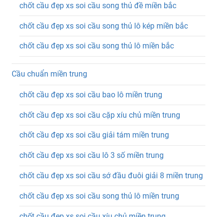
chốt cầu đẹp xs soi cầu song thủ đề miền bắc
chốt cầu đẹp xs soi cầu song thủ lô kép miền bắc
chốt cầu đẹp xs soi cầu song thủ lô miền bắc
Cầu chuẩn miền trung
chốt cầu đẹp xs soi cầu bao lô miền trung
chốt cầu đẹp xs soi cầu cặp xíu chủ miền trung
chốt cầu đẹp xs soi cầu giải tám miền trung
chốt cầu đẹp xs soi cầu lô 3 số miền trung
chốt cầu đẹp xs soi cầu sớ đầu đuôi giải 8 miền trung
chốt cầu đẹp xs soi cầu song thủ lô miền trung
chốt cầu đẹp xs soi cầu xíu chủ miền trung