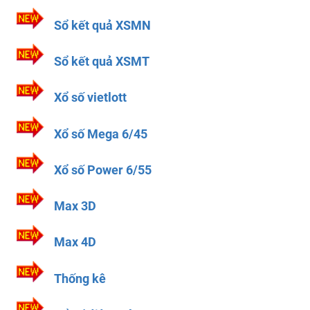
Sổ kết quả XSMN
Sổ kết quả XSMT
Xổ số vietlott
Xổ số Mega 6/45
Xổ số Power 6/55
Max 3D
Max 4D
Thống kê