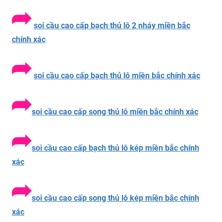
soi cầu cao cấp bạch thủ lô 2 nháy miền bắc
chính xác
soi cầu cao cấp bạch thủ lô miền bắc chính xác
soi cầu cao cấp song thủ lô miền bắc chính xác
soi cầu cao cấp bạch thủ lô kép miền bắc chính
xác
soi cầu cao cấp song thủ lô kép miền bắc chính
xác