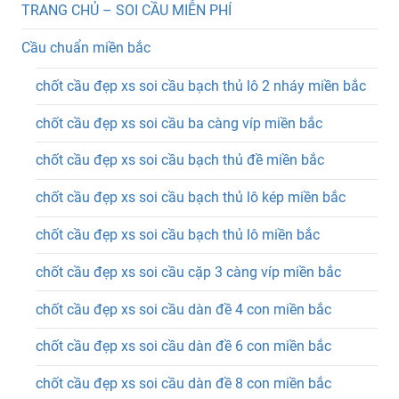
TRANG CHỦ – SOI CẦU MIỄN PHÍ
Cầu chuẩn miền bắc
chốt cầu đẹp xs soi cầu bạch thủ lô 2 nháy miền bắc
chốt cầu đẹp xs soi cầu ba càng víp miền bắc
chốt cầu đẹp xs soi cầu bạch thủ đề miền bắc
chốt cầu đẹp xs soi cầu bạch thủ lô kép miền bắc
chốt cầu đẹp xs soi cầu bạch thủ lô miền bắc
chốt cầu đẹp xs soi cầu cặp 3 càng víp miền bắc
chốt cầu đẹp xs soi cầu dàn đề 4 con miền bắc
chốt cầu đẹp xs soi cầu dàn đề 6 con miền bắc
chốt cầu đẹp xs soi cầu dàn đề 8 con miền bắc