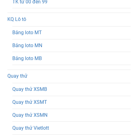
TK từ 00 đến 99
KQ Lô tô
Bảng loto MT
Bảng loto MN
Bảng loto MB
Quay thử
Quay thử XSMB
Quay thử XSMT
Quay thử XSMN
Quay thử Vietlott