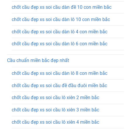
chốt cầu đẹp xs soi cầu dàn đề 10 con miền bắc
chốt cầu đẹp xs soi cầu dàn lô 10 con miền bắc
chốt cầu đẹp xs soi cầu dàn lô 4 con miền bắc
chốt cầu đẹp xs soi cầu dàn lô 6 con miền bắc
Cầu chuẩn miền bắc đẹp nhất
chốt cầu đẹp xs soi cầu dàn lô 8 con miền bắc
chốt cầu đẹp xs soi cầu đề đầu đuôi miền bắc
chốt cầu đẹp xs soi cầu lô xiên 2 miền bắc
chốt cầu đẹp xs soi cầu lô xiên 3 miền bắc
chốt cầu đẹp xs soi cầu lô xiên 4 miền bắc