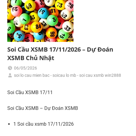
Soi Cầu XSMB 17/11/2026 – Dự Đoán
XSMB Chủ Nhật
06/05/2026
soi lo cau mien bac - soicau lo mb - soi cau xsmb win2888
Soi Cầu XSMB 17/11
Soi Cầu XSMB – Dự Đoán XSMB
1
Soi cầu xsmb 17/11/2026